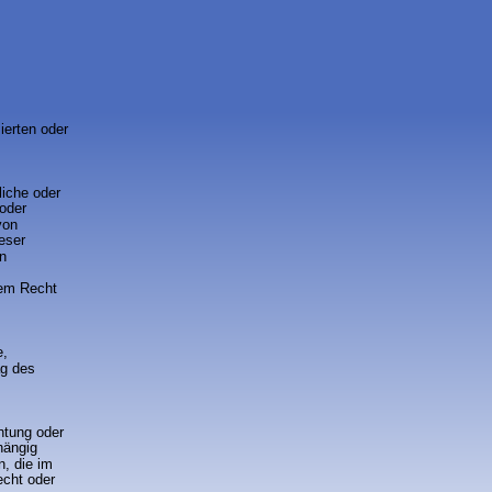
ierten oder 
liche oder 
oder 
von 
eser 
n 
 
em Recht 
, 
ag des 
htung oder 
hängig 
n, die im 
cht oder 