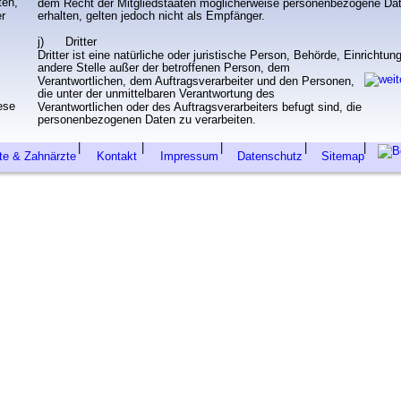
ten, 
dem Recht der Mitgliedstaaten möglicherweise personenbezogene Da
r 
erhalten, gelten jedoch nicht als Empfänger.
j)      Dritter
Dritter ist eine natürliche oder juristische Person, Behörde, Einrichtun
andere Stelle außer der betroffenen Person, dem 
Verantwortlichen, dem Auftragsverarbeiter und den Personen, 
die unter der unmittelbaren Verantwortung des 
ese 
Verantwortlichen oder des Auftragsverarbeiters befugt sind, die 
 
personenbezogenen Daten zu verarbeiten.
|
|
|
|
|
te & Zahnärzte
Ko
ntak
t 
Im
pressum
Datenschutz
   Sitemap