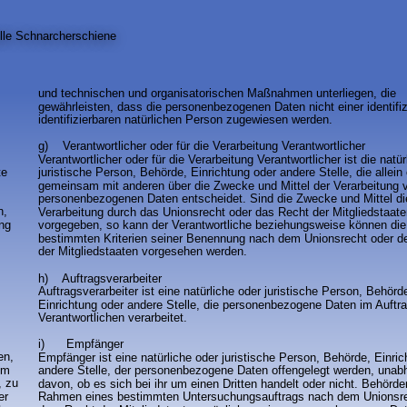
lle
Schnarcherschiene
und technischen und organisatorischen Maßnahmen unterliegen, die 
gewährleisten, dass die personenbezogenen Daten nicht einer identifiz
identifizierbaren natürlichen Person zugewiesen werden.
g)    Verantwortlicher oder für die Verarbeitung Verantwortlicher
Verantwortlicher oder für die Verarbeitung Verantwortlicher ist die natür
te 
juristische Person, Behörde, Einrichtung oder andere Stelle, die allein 
gemeinsam mit anderen über die Zwecke und Mittel der Verarbeitung 
 
personenbezogenen Daten entscheidet. Sind die Zwecke und Mittel di
, 
Verarbeitung durch das Unionsrecht oder das Recht der Mitgliedstaate
ng 
vorgegeben, so kann der Verantwortliche beziehungsweise können die
 
bestimmten Kriterien seiner Benennung nach dem Unionsrecht oder d
der Mitgliedstaaten vorgesehen werden.
h)    Auftragsverarbeiter
Auftragsverarbeiter ist eine natürliche oder juristische Person, Behörde
Einrichtung oder andere Stelle, die personenbezogene Daten im Auftr
Verantwortlichen verarbeitet.
i)      Empfänger
en, 
Empfänger ist eine natürliche oder juristische Person, Behörde, Einric
um 
andere Stelle, der personenbezogene Daten offengelegt werden, unab
, zu 
davon, ob es sich bei ihr um einen Dritten handelt oder nicht. Behörde
er 
Rahmen eines bestimmten Untersuchungsauftrags nach dem Unionsre