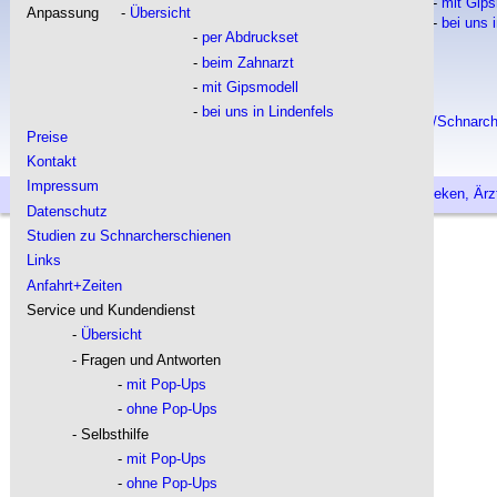
- 
Seite 2
- 
mit Gip
Anpassung     - 
Übersicht
- 
bei uns 
- 
Seite 3
      - 
per Abdruckset
Preise
- 
Seite 4
      - 
beim Zahnarzt
Kontakt
Anpassung
- 
Übersicht
Impressum
      - 
mit Gipsmodell
Datenschutz
- 
per Abdruckset
      - 
bei uns in Lindenfels
Studien zu Silensor/Schnarc
- 
beim Zahnarzt
Preise
Kontakt
- 
mit Gipsmodell
|
|
|
Impressum
- 
bei uns in Lindenfels
Studien
Fragen & Antworten
Hilfe+Kundendienst
Ap
otheken, Ärz
Datenschutz
Preise
Studien zu Schnarcherschienen
Kontakt
Links
Impressum
Anfahrt+Zeiten 
Datenschutz
Service und Kundendienst
Studien zu Silensor/Schnarcherschienen
- 
Übersicht
- Fragen und Antworten
Links
- 
mit Pop-Ups
Anfahrt+Zeiten 
- 
ohne Pop-Ups
Service und Kundendienst
- Selbsthilfe
- 
mit Pop-Ups
- 
Übersicht
- 
ohne Pop-Ups
- Fragen und Antworten