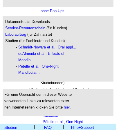
- 
mit Pop-Ups
- 
ohne Pop-Ups
- Selbsthilfe
Dokumente als Downloads: 
- 
mit Pop-Ups
Service-Retourenschein
 (für Kunden)
- 
ohne Pop-Ups
Laborauftrag
 (für Zahnärzte)
Studien (für Fachleute und Kunden)
- 
Schmidt-Nowara et al., Oral appl...
- 
deAlmeida et al., Effects of 
Dokumente als Downloads: 
  Mandib...
Service-Retourenschein
 (für Kunden)
- 
Pételle et al., One-Night 
Laborauftrag
 (für Zahnärzte)
  Mandibular...
Ratenzahlungs-Antrag
 (nur für 
Studiokunden)
Studien (für Fachleute und Kunden)
Für eine Übersicht der in dieser Website 
- 
Galic et al., Efficacy of Mandibular...
verwendeten Links zu relevanten exter-
- 
Schmidt-Nowara et al.,  Oral appl...
nen Internetseiten
klicken Sie bitte 
hier
.
- 
deAlmeida et al., Effects of 
  Mandib...
- 
Pételle et al., One-Night 
|
|
Studien
FAQ
Hilfe+Support
  Mandibular...