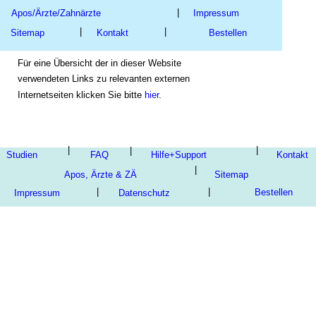
|
Ap
os/Ärzte/Zahnärzte
Im
pressum
|
|
Sitemap
Ko
ntak
t
Bestellen
Für eine Übersicht der in dieser Website 
verwendeten 
Links zu relevanten externen 
Internetseiten 
klicken Sie bitte 
hier
.
|
|
|
Studien
FAQ
Hilfe+Support
Ko
ntak
t
|
Ap
os, Ärzte & ZÄ
Sitemap
|
|
Bestellen
Im
pressum
Datenschutz